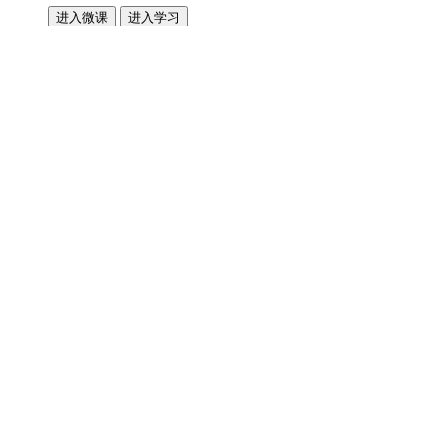
进入微课
进入学习
5
Nice to meet you.
很高兴见到你。
进入微课
进入学习
6
What make is it?
它是什么牌子的？
进入微课
进入学习
7